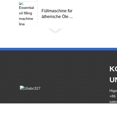
Füllmaschine für
ätherische Öle ...
K
U
Hige
+86
sal