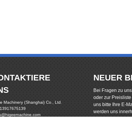
ONTAKTIERE
NEUER B
NS
Bei Fragen zu un
oder zur Preisliste
e Machinery (Shanghai) Co., Ltd.
uns bitte Ihre E-M
 13917675139
werden uns innerh
es@higeemachine.com
Stunden bei Ihnen