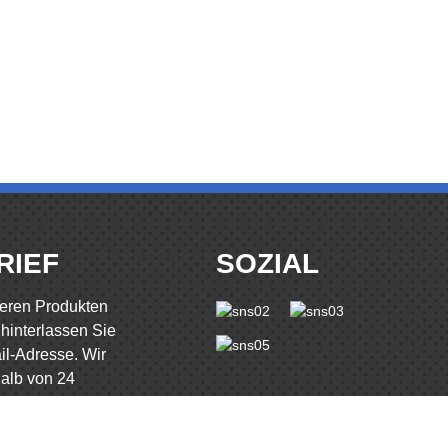
RIEF
SOZIAL
seren Produkten
 hinterlassen Sie
ail-Adresse. Wir
alb von 24
 melden.